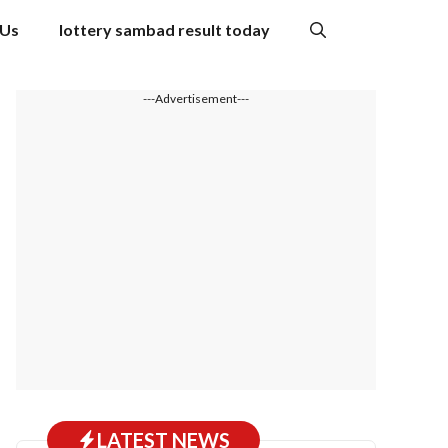
 Us
lottery sambad result today
---Advertisement---
LATEST NEWS